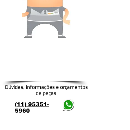
Nossos Telefones
4747-6409
4744-7056
4748-5702
LIGUE JÁ
Dúvidas, informações e orçamentos
de peças
(11) 95351-
5960